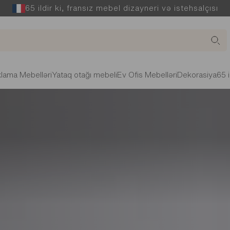
65 ildir ki, fransız mebel dizayneri və istehsalçısı
lama Mebelləri
Yataq otağı mebeli
Ev Ofis Mebelləri
Dekorasiya
65 i