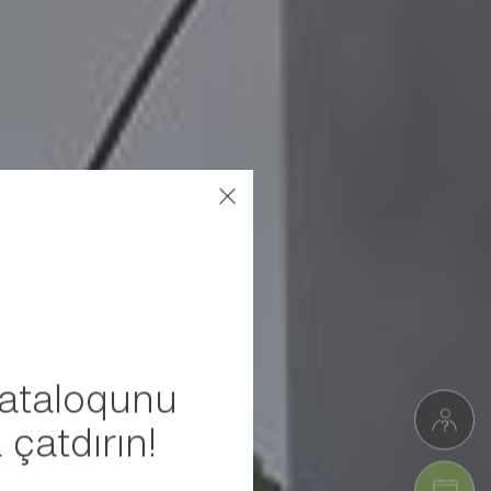
kataloqunu
 çatdırın!