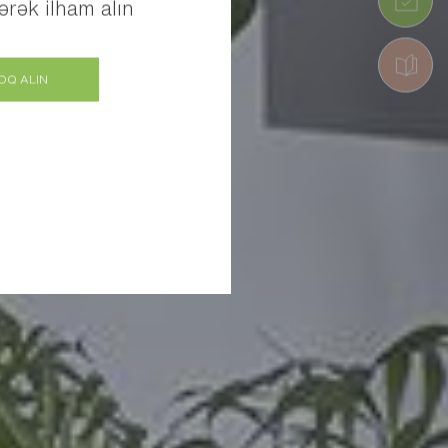
rək ilham alın
OQ ALIN