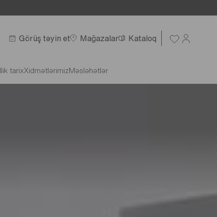
Görüş təyin et
Mağazalar
Kataloq
llik tarix
Xidmətlərimiz
Məsləhətlər