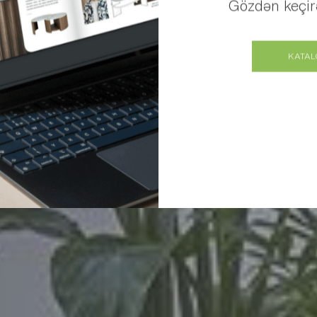
Gözdən keçirə
KATAL