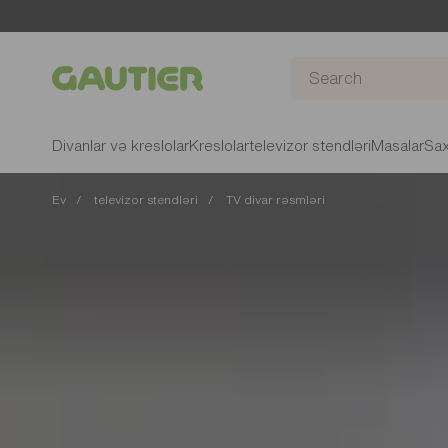
Gautier
Divanlar və kreslolar
Kreslolar
televizor stendləri
Masalar
Sax
Ev
televizor stendləri
TV divar rəsmləri