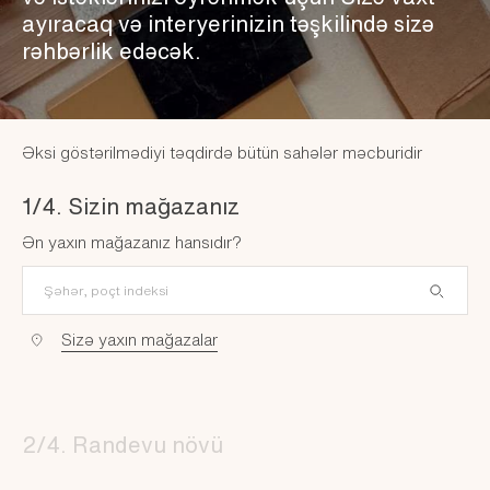
ayıracaq və interyerinizin təşkilində sizə
rəhbərlik edəcək.
Əksi göstərilmədiyi təqdirdə bütün sahələr məcburidir
1/4. Sizin mağazanız
Ən yaxın mağazanız hansıdır?
Sizə yaxın mağazalar
2/4. Randevu növü