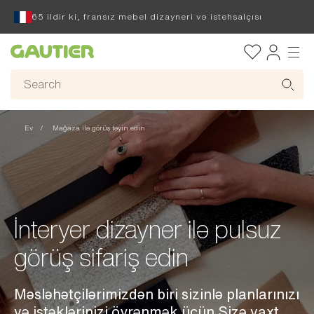
65 ildir ki, fransız mebel dizayneri və istehsalçısı
Gautier
Ev
Mağaza ilə görüş təyin edin
İnteryer dizayner ilə pulsuz
görüş sifariş edin
Məsləhətçilərimizdən biri sizinlə planlarınızı
və istəklərinizi öyrənmək üçün Sizə vaxt