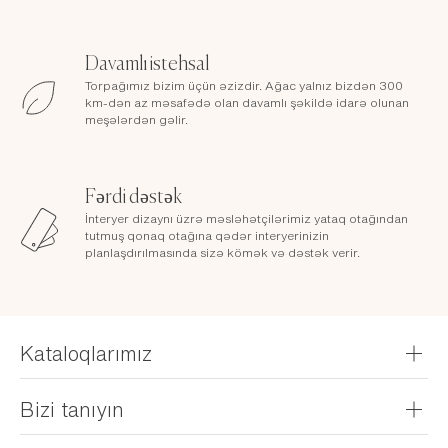
Davamlı istehsal
Torpağımız bizim üçün əzizdir. Ağac yalnız bizdən 300
km-dən az məsafədə olan davamlı şəkildə idarə olunan
meşələrdən gəlir.
Fərdi dəstək
İnteryer dizaynı üzrə məsləhətçilərimiz yataq otağından
tutmuş qonaq otağına qədər interyerinizin
planlaşdırılmasında sizə kömək və dəstək verir.
Kataloqlarımız
Kataloqunuzu alın
Bizi tanıyın
Broşüralarımızı nəzərdən keçirin
Tariximiz