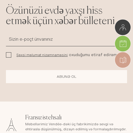
Özünüzü evdə yaxşı hiss
etmək üçün xəbər bülleteni
oxuduğumu etiraf edirəm
Şəxsi məlumat nizamnaməsini
ABUNƏ OL
Fransız istehsalı
Mebellərimiz Vendée-dəki üç fabrikimizdə sevgi və
ehtirasla düşünülmüş, dizayn edilmiş və formalaşdırılmışdır.