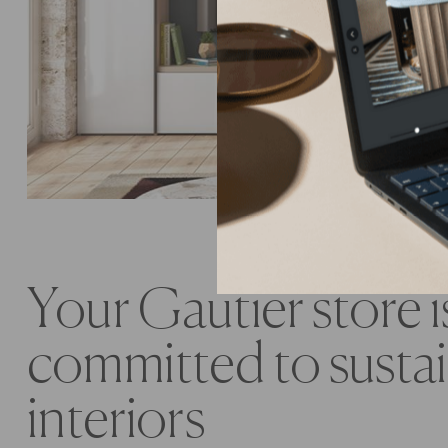
Your Gautier store i
committed to susta
interiors