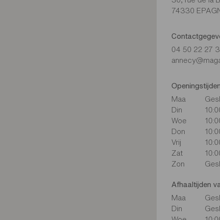
74330 EPAG
Contactgegev
04 50 22 27 
annecy@magasi
Openingstijde
Maa
Ges
Din
10:0
Woe
10:0
Don
10:0
Vrij
10:0
Zat
10:0
Zon
Ges
Afhaaltijden v
Maa
Ges
Din
Ges
Woe
10:0