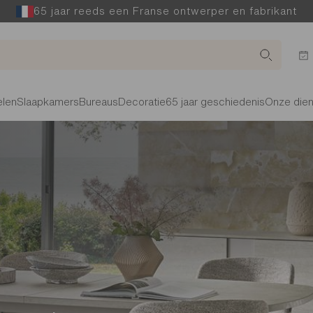
65 jaar reeds een Franse ontwerper en fabrikant
len
Slaapkamers
Bureaus
Decoratie
65 jaar geschiedenis
Onze die