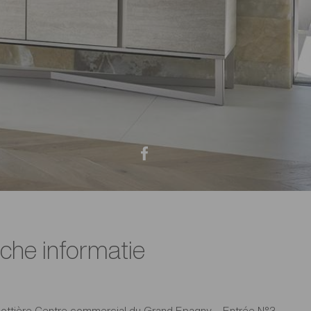
sche informatie
 Bottière Centre commercial du Grand Epagny – Entrée N°3