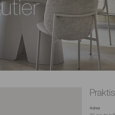
utier
Prakti
Adres
30, rue de la