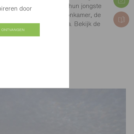
icht, na het vertrek van hun jongste
pireren door
Ze begonnen met de woonkamer, de
ruimte van hun grote villa. Bekijk de
 ONTVANGEN