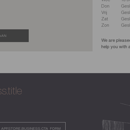
Don
Ges
Vrij
Ges
Zat
Ges
Zon
Ges
AAN
We are please
help you with a
.title
APP.STORE.BUSINESS.CTA_FORM