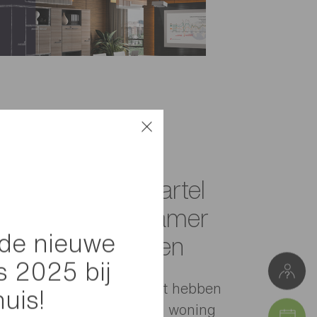
n de familie Martel
en om de woonkamer
de nieuwe
dromen te creëren
s 2025 bij
an hun interieurspecialist hebben
huis!
 Françoise en Jacques hun woning