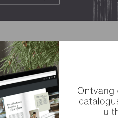
We hebbe
geholp
Ontvang 
van hun 
catalogu
Met de hulp v
u t
de vijftigers