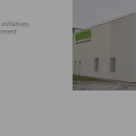
nitiatives
onment.