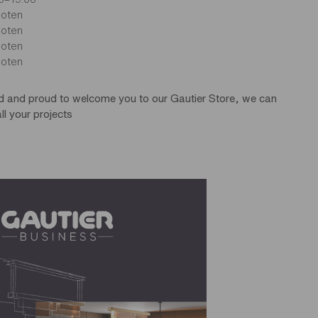
loten
loten
loten
loten
d and proud to welcome you to our Gautier Store, we can
ll your projects