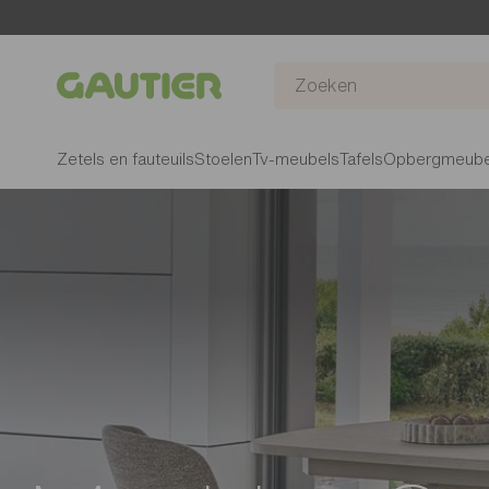
Gautier
Zetels en fauteuils
Stoelen
Tv-meubels
Tafels
Opbergmeube