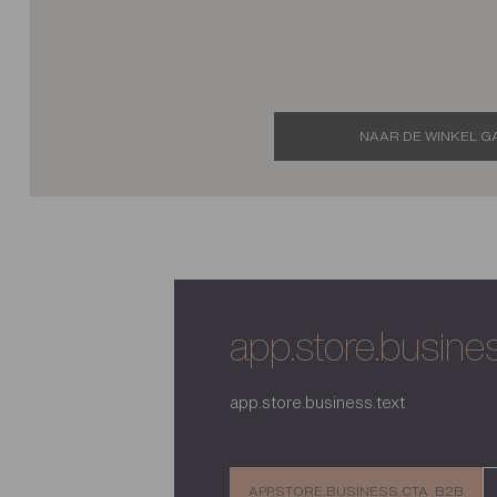
NAAR DE WINKEL G
app.store.business
app.store.business.text
APP.STORE.BUSINESS.CTA_B2B