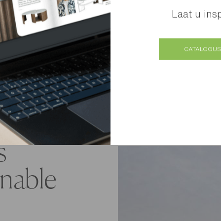
opnieuw inger
Laat u ins
zoon, Théo. 
belangrijkste 
CATALOGUS
voor en na!
s
inable