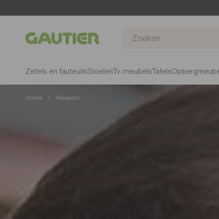
Gautier
Zetels en fauteuils
Stoelen
Tv-meubels
Tafels
Opbergmeube
Home
Respect