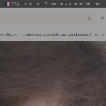
65 jaar reeds een Franse ontwerper en fabrikant
len
Slaapkamers
Bureaus
Decoratie
65 jaar geschiedenis
Onze die