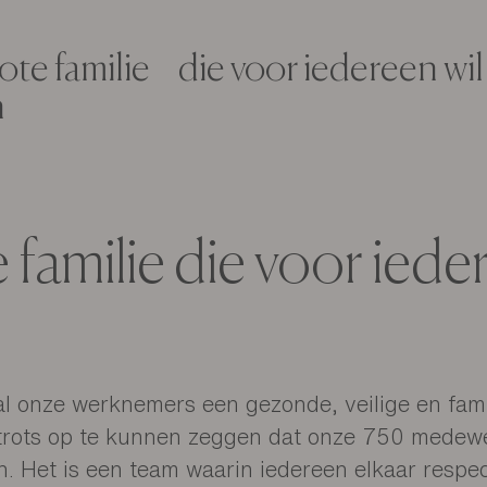
ncipe van Gautier, staat centraal in alles wat w
 die bij Gautier werken, respect voor onze pr
et. En natuurlijk, respect voor onze klanten, u.
ote familie die voor iedereen wil
n