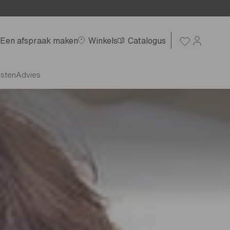
Een afspraak maken
Winkels
Catalogus
nsten
Advies