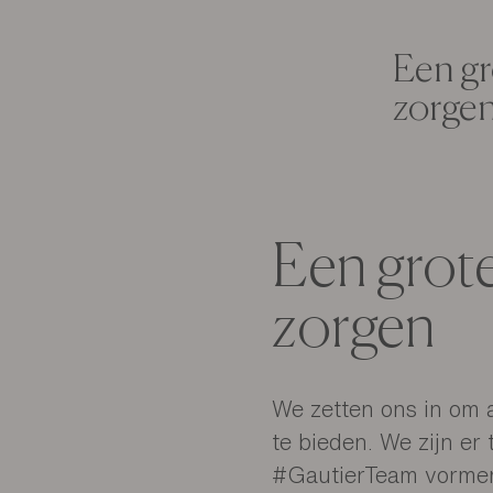
Respect, een basispri
de vrouwen en mannen
respect voor de plane
Een gr
zorge