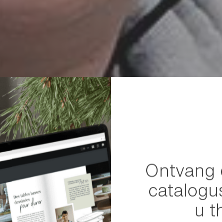
Ontvang 
catalogu
u t