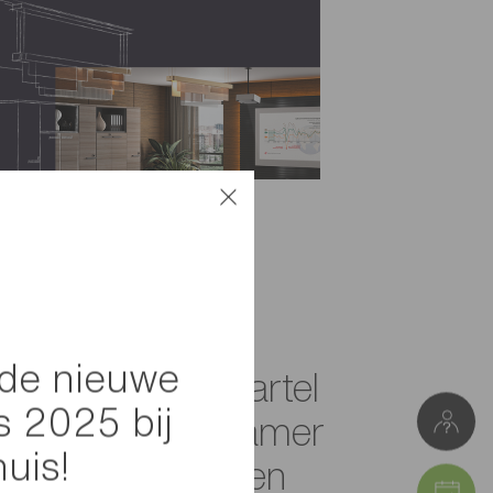
de nieuwe
n de familie Martel
s 2025 bij
en om de woonkamer
huis!
dromen te creëren