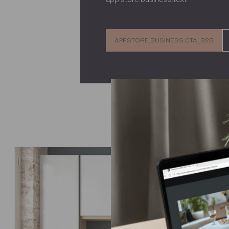
APP.STORE.BUSINESS.CTA_B2B