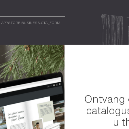
APP.STORE.BUSINESS.CTA_FORM
Ontvang 
We hebbe
catalogu
geholp
u t
van hun 