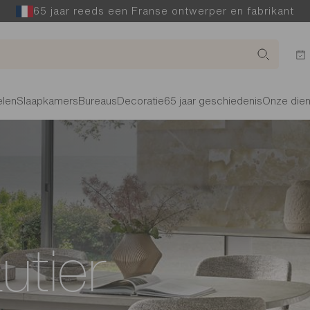
65 jaar reeds een Franse ontwerper en fabrikant
len
Slaapkamers
Bureaus
Decoratie
65 jaar geschiedenis
Onze die
utier