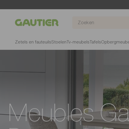
Gautier
Zetels en fauteuils
Stoelen
Tv-meubels
Tafels
Opbergmeube
Meubles Ga