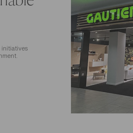
inable
nitiatives
onment.