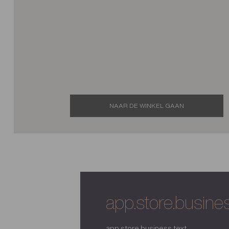
NAAR DE WINKEL GAAN
app.store.business
app.store.business.text