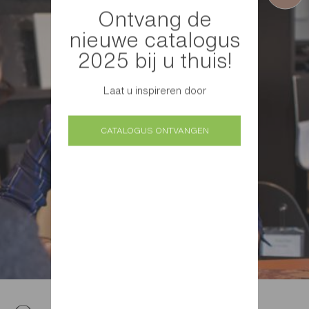
Ontvang de
nieuwe catalogus
2025 bij u thuis!
Laat u inspireren door
CATALOGUS ONTVANGEN