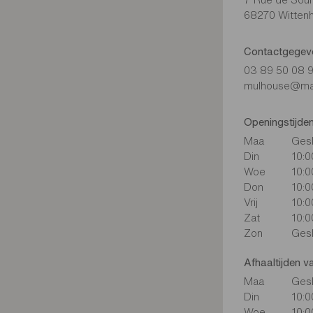
68270 Witten
Contactgegev
03 89 50 08 
mulhouse@maga
Openingstijde
Maa
Ges
Din
10:0
Woe
10:0
Don
10:0
Vrij
10:0
Zat
10:0
Zon
Ges
Afhaaltijden v
Maa
Ges
Din
10:0
Woe
10:0