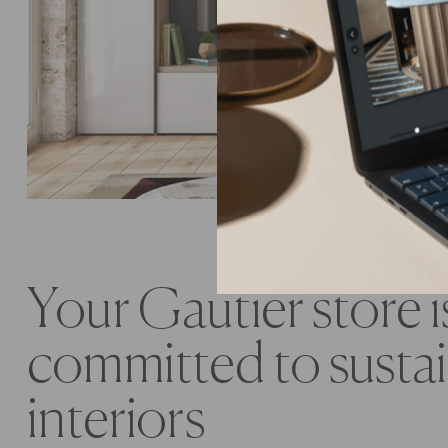
Your Gautier store i
committed to susta
interiors