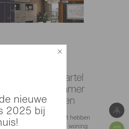
n de familie Martel
en om de woonkamer
de nieuwe
dromen te creëren
s 2025 bij
an hun interieurspecialist hebben
huis!
 Françoise en Jacques hun woning