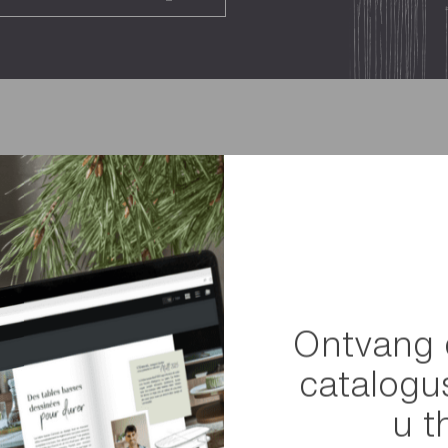
We hebbe
geholp
Ontvang 
van hun 
catalogu
Met de hulp v
u t
de vijftigers