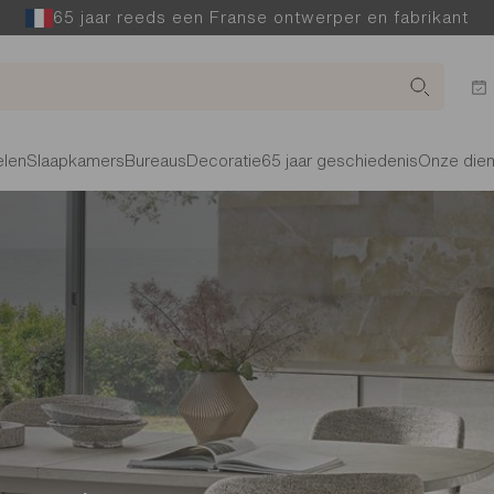
65 jaar reeds een Franse ontwerper en fabrikant
len
Slaapkamers
Bureaus
Decoratie
65 jaar geschiedenis
Onze die