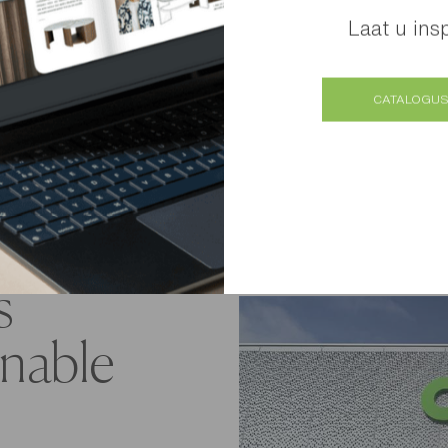
opnieuw inger
Laat u ins
zoon, Théo. 
belangrijkste 
CATALOGUS
voor en na!
s
inable