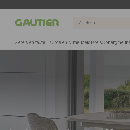
Gautier
Zetels en fauteuils
Stoelen
Tv-meubels
Tafels
Opbergmeube