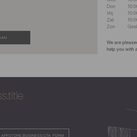
Don
10:0
Vrij
10:0
Zat
10:0
Zon
Ges
AAN
We are please
help you with a
.title
APP.STORE.BUSINESS.CTA_FORM