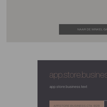
NAAR DE WINKEL G
app.store.business
app.store.business.text
APP.STORE.BUSINESS.CTA_B2B