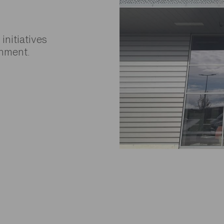
nitiatives
onment.