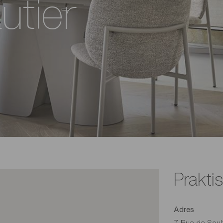
utier
Prakti
Adres
7 Rue de Soul