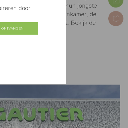
icht, na het vertrek van hun jongste
pireren door
Ze begonnen met de woonkamer, de
ruimte van hun grote villa. Bekijk de
 ONTVANGEN