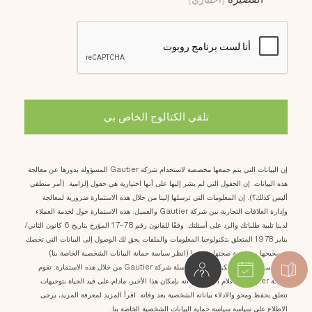
تلقي الكتالوج الخاص بي
إن البيانات التي يتم جمعها مخصصة لاستخدام شركة Gautier المسؤولة بدورها عن معالجة
هذه البيانات. إن الحقول التي لم يشر إليها على أنها اختيارية هي حقول إلزامية. (أمر منطقي
أليس كذلك؟). إن المعلومات التي ترسلها إلينا من خلال هذه الاستمارة ضرورية لمعالجة
وإدارة العلاقات التجارية بين شركة Gautier والعميل. هذه الاستمارة خول لخدمة العملاء
لدينا تلبية طلباتك والرد على أسئلتك. وفقًا للقانون رقم 78-17 المؤرخ بتاريخ 6 كانون الثاني/
يناير 1978 المتعلق بتكنولوجيا المعلومات والملفات يحق لك الوصول إلى البيانات التي تخصك
وتصحيحها ومعارضة صحتها وحذفها (انظر سياسة حماية البيانات الشخصية الخاصة بنا)
لممارسة هذا الحق، مكن للعميل مراسلة شركة Gautier من خلال هذه الاستمارة. تقوم
شركة Gautier باعلام المستخدم أنه بإمكان هذا الأخير، مادام على قيد الحياة بتوجيهات
تتعلق بحفظ ومحو والادلاء بياناته الشخصية بعد وفاته. اقرأ المزيد لمعرفة المزيد، يرجى
الاطلاع على سياسة سياسة حماية البيانات الشخصية الخاصة بنا.