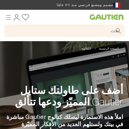
مصمم ومصنع فرنسي منذ 65 عامًا
Gautier
الصفحة الرئيسية
الكتالوج
أضف على طاولتك ستايل
Gautier المميّز ودعها تتألق
املأ هذه الاستمارة ليصلك كتالوج Gautier مباشرة
في بيتك ولستلهم العديد من الأفكار المميّزة