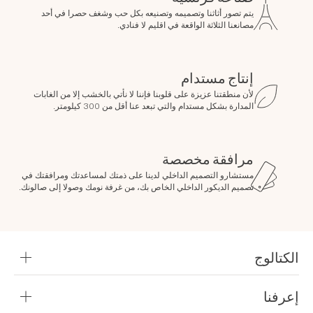
يتم تصور أثاثنا وتصميمه وتصنيعه بكل حب وشغف حصرا في أحد
مصانعنا الثلاثة الواقعة في اقليم لا فنادي.
إنتاج مستدام
لأن منطقتنا عزيزة على قلوبنا فإننا لا نأتي بالخشب إلا من الغابات
المدارة بشكل مستدام والتي تبعد عنا أقل من 300 كيلومتر.
مرافقة مخصصة
مستشارو التصميم الداخلي لدينا على ذمتك لمساعدتك ومرافقتك في
تصميم الديكور الداخلي الخاص بك، من غرفة نومك وصولا إلى صالونك.
الكتالوج
احصل على الكتالوج الخاص بك
إعرفنا
تصفح كتيباتنا