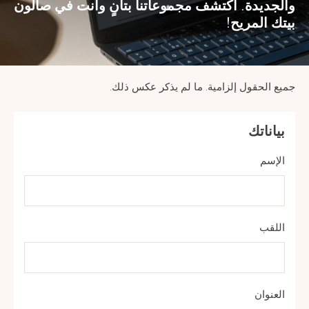
والجديدة. اكتشف مجموعاتنا بتأنٍ وأنت في صالون
بيتك المريح!
جميع الحقول إلزامية. ما لم يذكر عكس ذلك.
بياناتك
الإسم
اللقب
العنوان