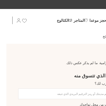
حجز موعدا
المتاجر
الكتالوج
ح
امية. ما لم يذكر عكس ذلك.
رب لك؟
ب من محل تواجدك