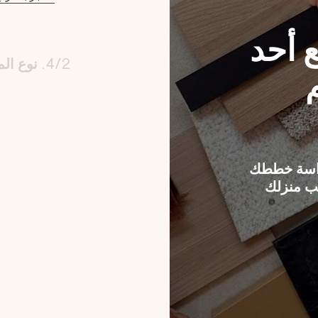
 أحد
4/2. نوع الموعد الذي ترغب في حجزه
راسة خططك
ب منزلك