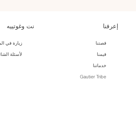
إعرفنا
نت وغوتييه
قصتنا
زيارة في ال
قيمنا
لأسئلة الشائ
خدماتنا
Gautier Tribe