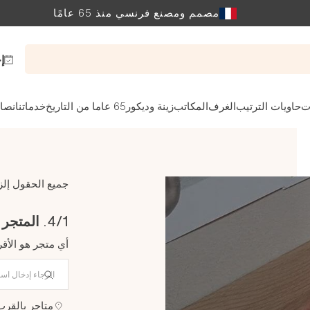
مصمم ومصنع فرنسي منذ 65 عامًا
إ
ت
حاويات الترتيب
الغرف
المكاتب
زينة وديكور
65 عاما من التاريخ
خدماتنا
نصائ
جميع الحقول إلز
4/1. المتجر الذي تتسوق منه
أي متجر هو الأق
متاجر بالقر