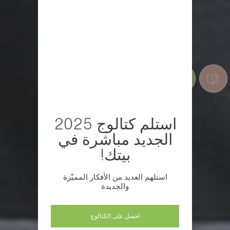
استلم كتالوج 2025
الجديد مباشرة في
بيتك!
استلهم العديد من الأفكار المميّزة
والجديدة
احصل على الكتالوج