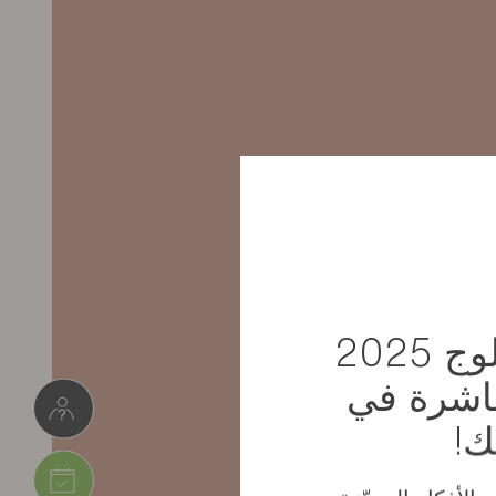
استلم كتالوج 2025
باشرة في
ك!