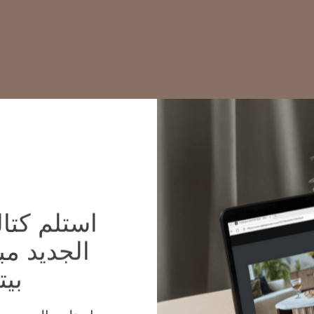
 من
على
سب؟
الجديد م
بيت