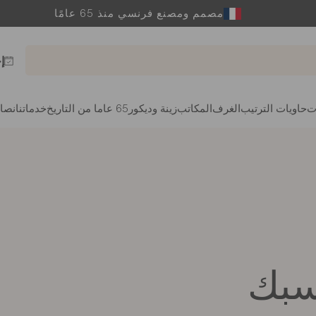
مصمم ومصنع فرنسي منذ 65 عامًا
إ
ت
حاويات الترتيب
الغرف
المكاتب
زينة وديكور
65 عاما من التاريخ
خدماتنا
نصائ
اسبك