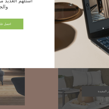
استلهم العديد من 
والج
Let's ima
احصل على
th
Our in-sto
you create
ر المفيدة