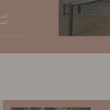
e
كيف 
المن