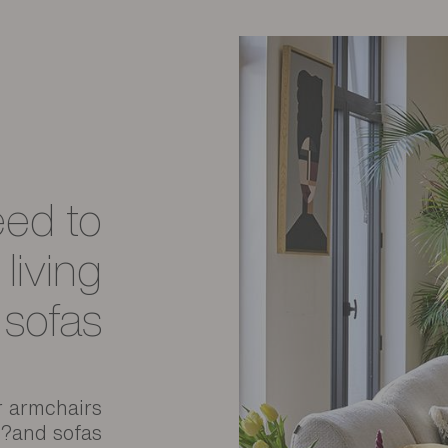
eed to
living
 sofas
r armchairs
and sofas?