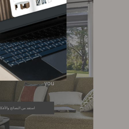
gine together
e sofa of your
dreams
re advisors will help
 the salon that suits
you
استفد من النصائح والأفكا