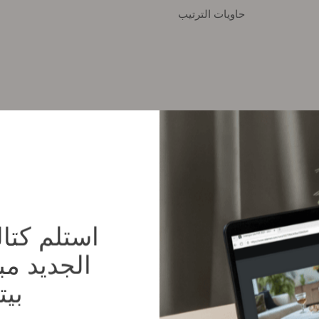
حاويات الترتيب
الجديد م
بيت