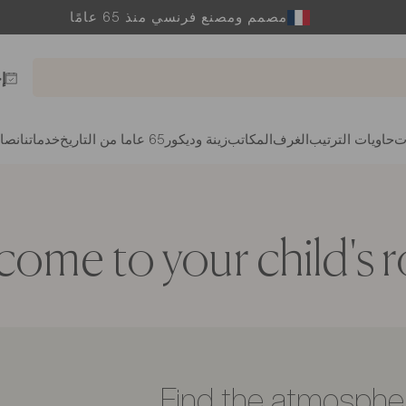
مصمم ومصنع فرنسي منذ 65 عامًا
إ
ت
حاويات الترتيب
الغرف
المكاتب
زينة وديكور
65 عاما من التاريخ
خدماتنا
نصائ
ome to your child's
Find the atmosphere