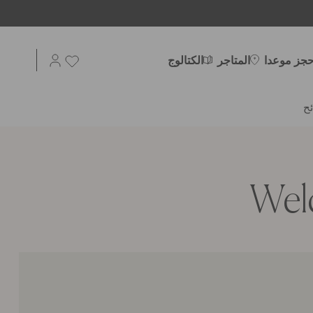
حجز موعدا
المتاجر
الكتالوج
ح
Welc