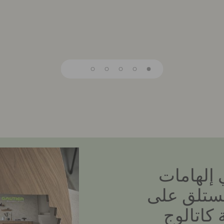
 إلهامات
مستلق على
كاتالوج