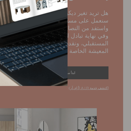
هل تريد تغير ديكور غرفة المعيشة الخاصة بك
سنعمل على مساعدتك لإيجاد الترتيب المثالي: أ
واستفد من النصائح المخصصة من المصممين ال
وفي نهاية تبادل الأراء هذا، نقوم بتجهيز خطط ث
المستقبلي، ونقدم لكم مجموعة مختارة من منت
المعيشة الخاصة بك.
ابدأ مشروعك المصمم بشكل مخصص
اكتشف خدمة A.I.R (أ.إي.آر)