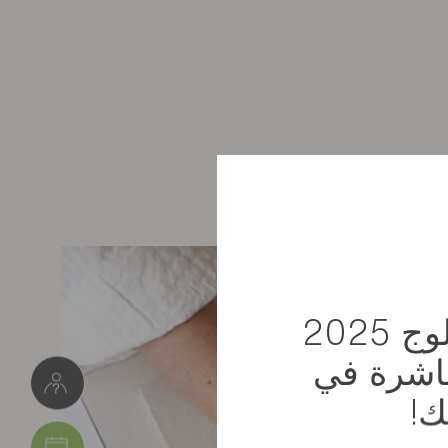
استلم كتالوج 2025
باشرة في
ك!