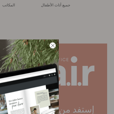
جميع أثاث الأطفال
المكاتب
إستفد من خدمة a.i.r (أ.إي.آر)