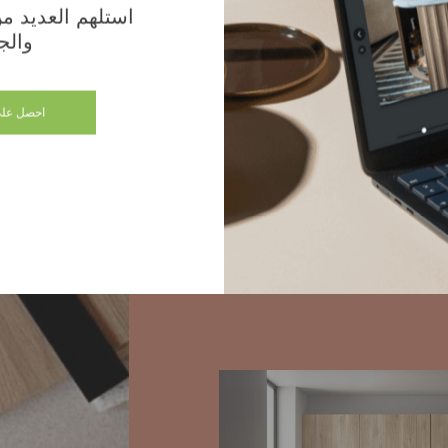
استلهم العديد من 
والج
؟ اثر موعد مقدم في المتجر،
لوان، مواد، ترتيبات...إستمتع
عاملين لدينا
احصل على
لاثية الأبعاد لتصميمك
جات غوتييه فريدة لغرفة