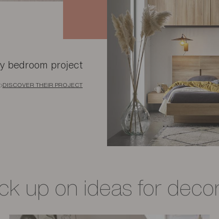
ly bedroom project
DISCOVER THEIR PROJECT
ck up on ideas for decor