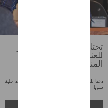
تحتاج إلى بعض من الأفكار
للعثور على الموديل
المناسب؟
دعنا نلهمك بالأفكار ونعيد ابتكار ديكوراتك الداخلية
سويا.
استفد من النصائح والأفكار المفيدة