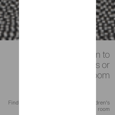
Find inspiration to
design a kid's or
teenager's bedroom
Find all our inspirations for your children's
room