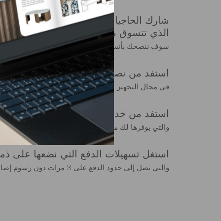
شارك الحاجيات التي ترغب في شرائها مع 
الذي تتسوق منه
سوف ننصحك بأنسب المنتجات
استفد من نصائحنا المجانية والمخصصة
في مجال التجهيز
استفد من خدمات التسليم والتركيب مباشر
والتي يوفرها لك مختصون قامت شركة GAUTIER بتدريبهم في الغرض
استغل تسهيلات الدفع التي نضعها على ذم
والتي تصل إلى حدود الدفع على 3 مرات دون رسوم إضافية