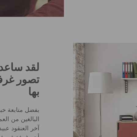
لقد ساعدن
تصور غرفة
بها
بفضل متابعة خبر
البالغين من الع
آخر العنقود عبي