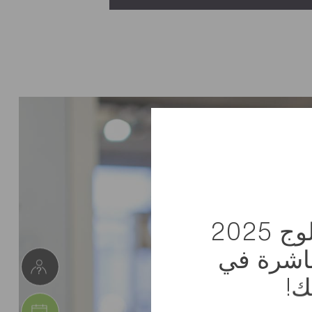
استلم كتالوج 2025
باشرة في
ك!