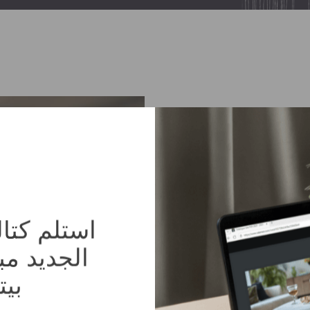
الجديد م
دينا
بيت
 ترغب فيه