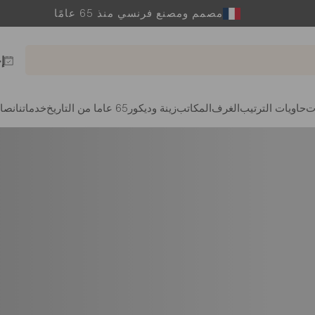
مصمم ومصنع فرنسي منذ 65 عامًا
إ
ت
حاويات الترتيب
الغرف
المكاتب
زينة وديكور
65 عاما من التاريخ
خدماتنا
نصائ