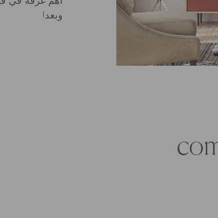
أهم غرفة في في
وبعد!
com