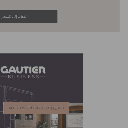
الذهاب إلى المتجر
tore.business.title
app.store.business.text
APP.STORE.BUSINESS.CTA_B2B