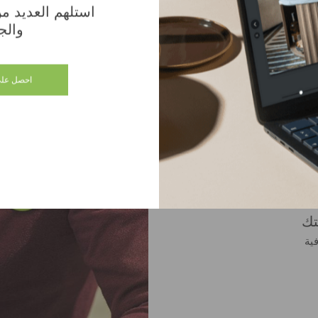
استلهم العديد من 
المتجر
والج
احصل على
ة في بيتك
تك