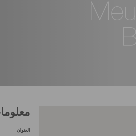
Meub
B
معلوما
العنوان