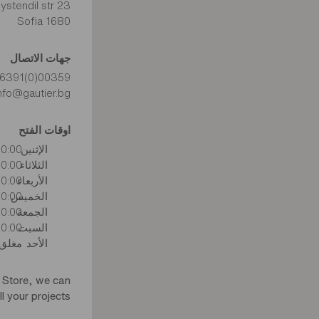
23 Kuystendil str.
1680 Sofia
جهات الاتصال
00359(0)29586391
nfo@gautier.bg
اوقات الفتح
الإثنين
0:00–19:00
الثلاثاء
0:00–19:00
الأربعاء
0:00–19:00
الخميس
0:00–19:00
الجمعة
0:00–19:00
السبت
0:00–17:00
الأحد
مغلق
 Store, we can
ll your projects