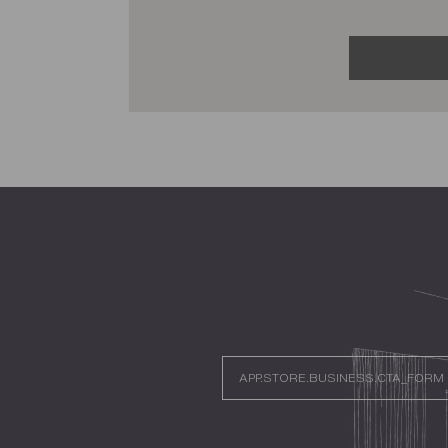
app.s
APP.STORE.BUSINESS.CTA_FORM