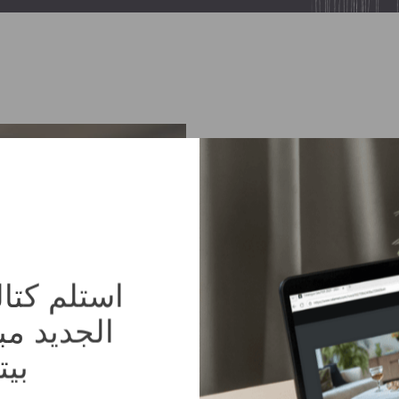
الجديد م
دينا
بيت
 ترغب فيه