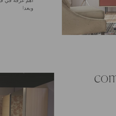
أهم غرفة في في
وبعد!
com