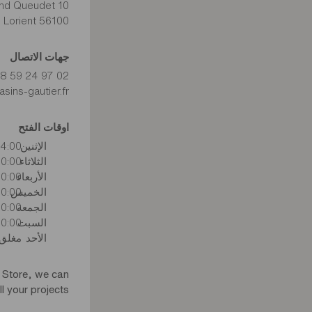
10 Avenue Raymond Queudet
56100 Lorient
جهات الاتصال
02 97 24 59 48
sins-gautier.fr
اوقات الفتح
الإثنين
:00–19:00
الثلاثاء
10:00–12:00 و 14:00–0
الأربعاء
10:00–12:00 و 14:00–0
الخميس
10:00–12:00 و 14:00–0
الجمعة
10:00–12:00 و 14:00–0
السبت
10:00–12:00 و 14:00–0
الأحد
مغلق
 Store, we can
ll your projects