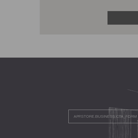
app.s
APP.STORE.BUSINESS.CTA_FORM