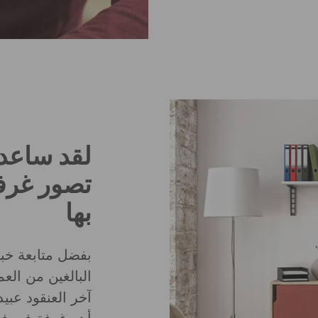
لقد ساعدن
تصور غرفة
بها
بفضل متابعة خبر
البالغين من الع
آخر العنقود عبي