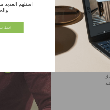
استلهم العديد من 
المتجر
والج
احصل على
ة في بيتك
تك