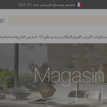
مصمم ومصنع فرنسي منذ 65 عامًا
إ
ت
حاويات الترتيب
الغرف
المكاتب
زينة وديكور
65 عاما من التاريخ
خدماتنا
نصائ
Magasin
Lori