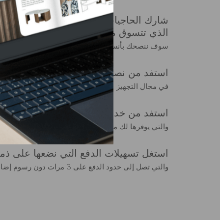
شارك الحاجيات التي ترغب في شرائها مع 
الذي تتسوق منه
سوف ننصحك بأنسب المنتجات
استفد من نصائحنا المجانية والمخصصة
في مجال التجهيز
استفد من خدمات التسليم والتركيب مباشر
والتي يوفرها لك مختصون قامت شركة GAUTIER بتدريبهم في الغرض
استغل تسهيلات الدفع التي نضعها على ذم
والتي تصل إلى حدود الدفع على 3 مرات دون رسوم إضافية