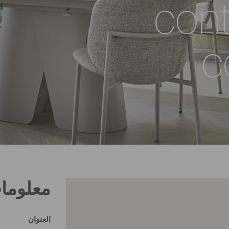
con
c
معلوما
العنوان