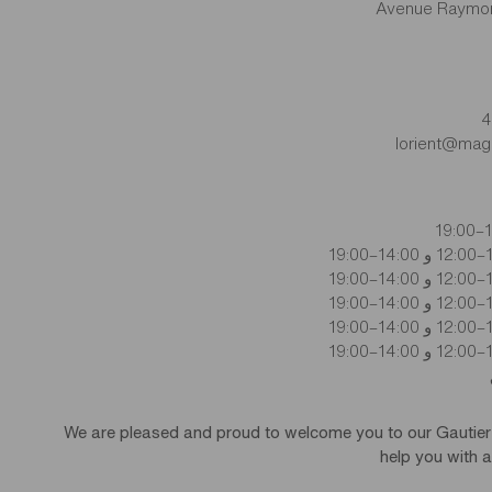
lorient@maga
14
19:0
19:0
19:0
19:0
19:0
We are pleased and proud to welcome you to our Gautier
help you with a