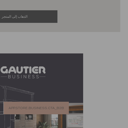
الذهاب إلى المتجر
tore.business.title
app.store.business.text
APP.STORE.BUSINESS.CTA_B2B