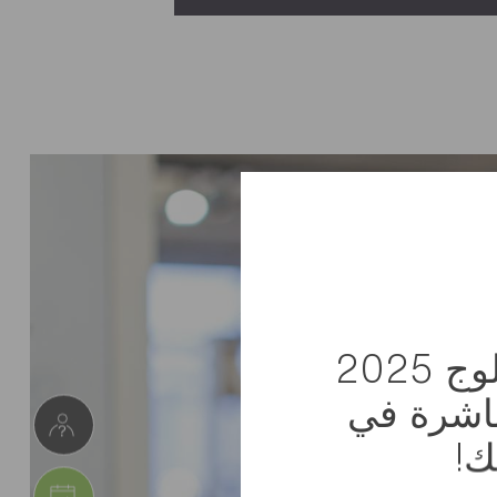
استلم كتالوج 2025
باشرة في
ك!