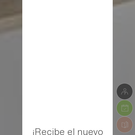
¡Recibe el nuevo