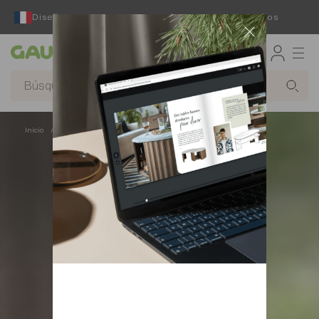
Diseñador y fabricante francés desde hace 65 años
Gautier
Inicio
Muebles de TV
Muebles auxiliares