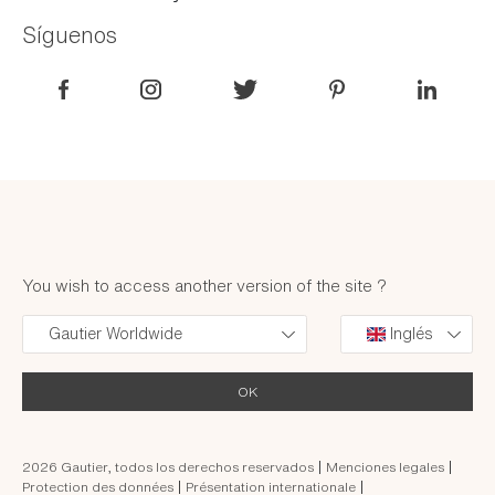
Síguenos
Franquiciado
Socio
Conviértete en nuestro próximo colaborador
You wish to access another version of the site ?
Gautier Worldwide
Inglés
OK
2026 Gautier, todos los derechos reservados
Menciones legales
Protection des données
Présentation internationale