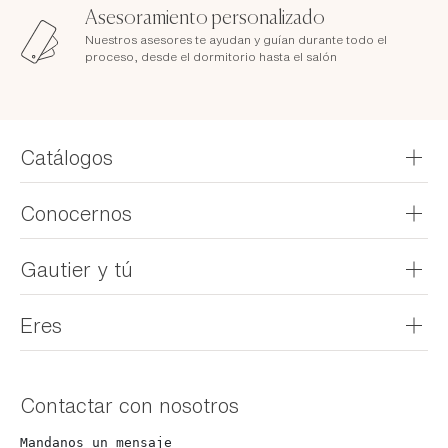
Asesoramiento personalizado
Nuestros asesores te ayudan y guían durante todo el
proceso, desde el dormitorio hasta el salón
Catálogos
Recibe tu catálogo
Conocernos
Explore nuestros folletos
Nuestra historia
Gautier y tú
Nuestros valores
Visitar en tienda
Eres
Nuestros servicios
FAQ
Profesional
Gautier Tribe
Contactar con nosotros
Peridista
Mandanos un mensaje
Кандидат на вакансию