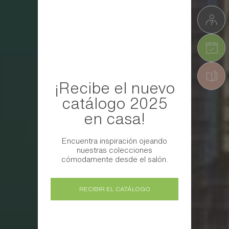
¡Recibe el nuevo
catálogo 2025
en casa!
Encuentra inspiración ojeando
nuestras colecciones
cómodamente desde el salón.
RECIBIR EL CATÁLOGO