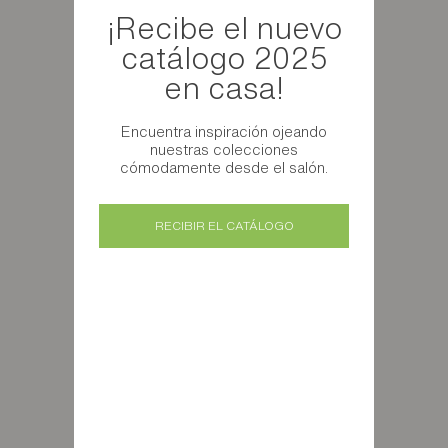
¡Recibe el nuevo
catálogo 2025
en casa!
Encuentra inspiración ojeando
nuestras colecciones
cómodamente desde el salón.
RECIBIR EL CATÁLOGO