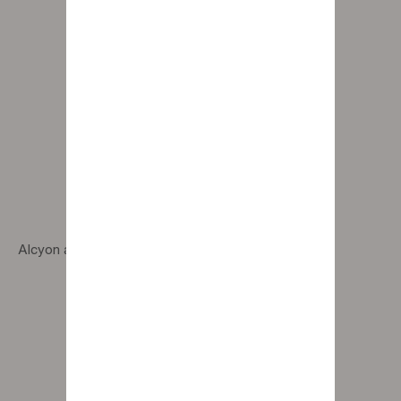
Alcyon armchair with smoked wooden legs