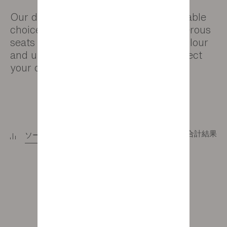
Our dining room chairs are a comfortable
choice for your guests with their generous
seats and curved backs. Select the colour
and upholstery combinations that reflect
your own personal style.
13合計結果
ソート
+
フィルター
+