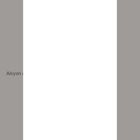
Alcyon armchair with graphite wooden legs