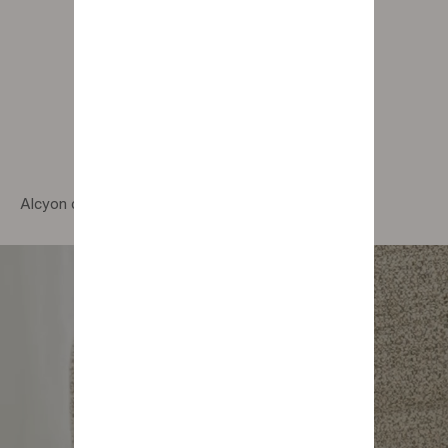
Alcyon chair with graphite wood legs