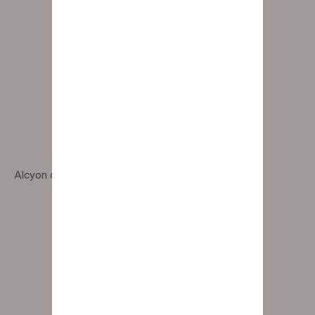
Alcyon chair with smoked wooden legs