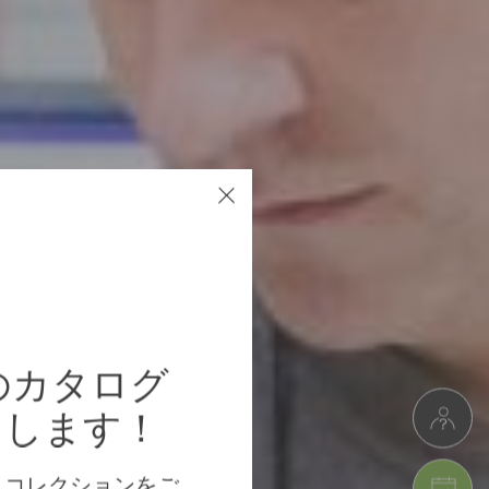
erのカタログ
けします！
、コレクションをご