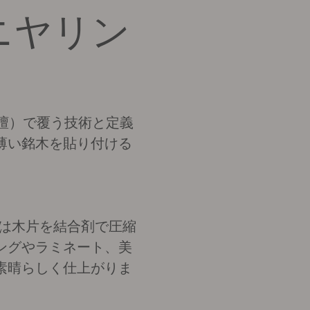
代的な突板を得意とし
ぐる未来の世代に伝え
ニヤリン
檀）で覆う技術と定義
薄い銘木を貼り付ける