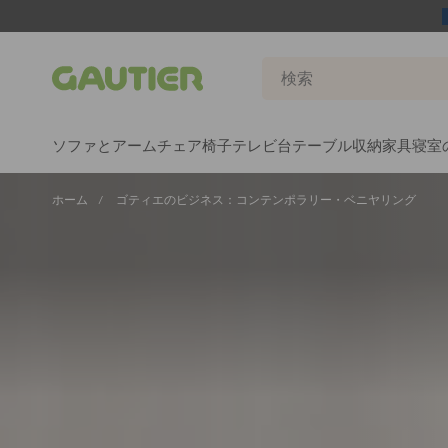
Gautier
ソファとアームチェア
椅子
テレビ台
テーブル
収納家具
寝室
ホーム
ゴティエのビジネス：コンテンポラリー・ベニヤリング