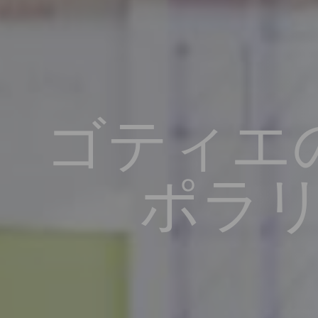
ゴティエ
ポラ