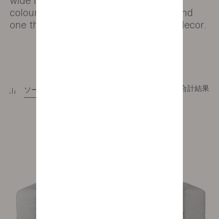
wide range of designs and over 300
colours to choose from, you'll easily find
one that suits your style and interior decor.
21合計結果
ソート
+
フィルター
+