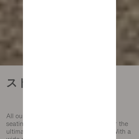
ストレートソファ
All our straight sofas have generous
seating and comfortable headrests for the
ultimate in relaxation and wellbeing. With a