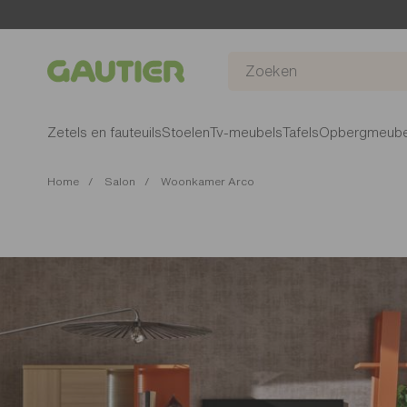
Gautier
Zetels en fauteuils
Stoelen
Tv-meubels
Tafels
Opbergmeube
Home
Salon
Woonkamer Arco