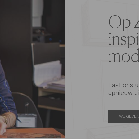
Op z
inspi
mode
Laat ons u
opnieuw ui
WE GEVEN 