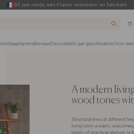
65 jaar reeds een Franse ontwerper en fabrikant
len
Slaapkamers
Bureaus
Decoratie
65 jaar geschiedenis
Onze die
A modern livin
wood tones wit
Structural lines at different h
living room a warm, welcomin
plenty of practical shelves to 