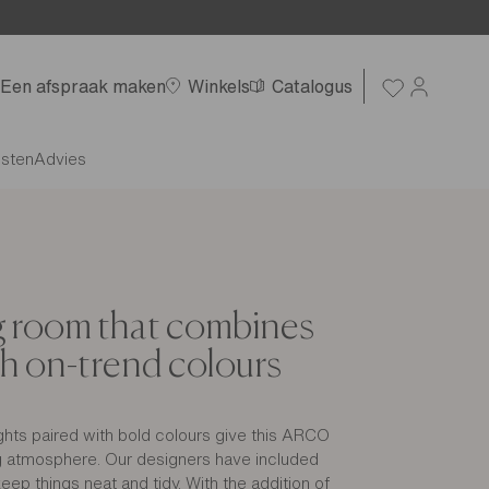
Een afspraak maken
Winkels
Catalogus
nsten
Advies
g room that combines
h on-trend colours
eights paired with bold colours give this ARCO
g atmosphere. Our designers have included
keep things neat and tidy. With the addition of