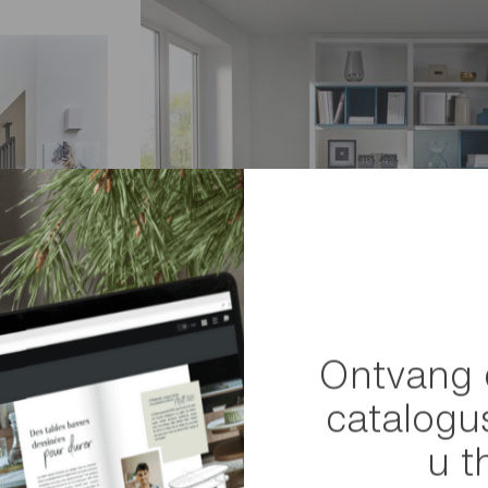
Ontvang 
catalogu
u t