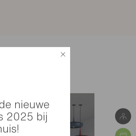
de nieuwe
s 2025 bij
huis!