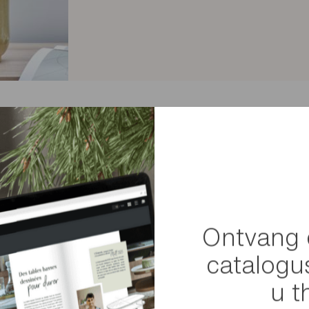
nspirations
Ontvang 
catalogu
u t