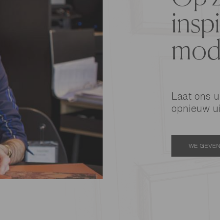
inspi
mode
Laat ons u
opnieuw ui
WE GEVEN 