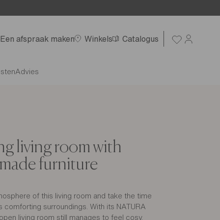
Een afspraak maken
Winkels
Catalogus
nsten
Advies
g living room with
l-made furniture
osphere of this living room and take the time
its comforting surroundings. With its NATURA
open living room still manages to feel cosy.