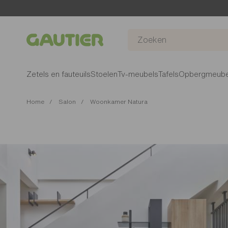
Gautier
Zetels en fauteuils
Stoelen
Tv-meubels
Tafels
Opbergmeube
Home
Salon
Woonkamer Natura