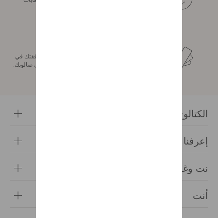
المدارة بشكل مستدام والتي تبعد عنا أقل من 300 كيلومتر.
مرافقة مخصصة
مستشارو التصميم الداخلي لدينا على ذمتك لمساعدتك ومرافقتك في
تصميم الديكور الداخلي الخاص بك، من غرفة نومك وصولا إلى صالونك.
الكتالوج
احصل على الكتالوج الخاص بك
إعرفنا
تصفح كتيباتنا
قصتنا
نت وغوتييه
قيمنا
زيارة في المتجر
أنت
خدماتنا
لأسئلة الشائعة
شركة