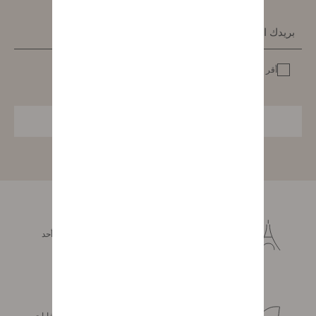
أقر بأني اطلعت على
ميثاق المعطيات الشخصية
إشتراك
صناعة فرنسية
يتم تصور أثاثنا وتصميمه وتصنيعه بكل حب وشغف حصرا في أحد
مصانعنا الثلاثة الواقعة في اقليم لا فنادي.
إنتاج مستدام
لأن منطقتنا عزيزة على قلوبنا فإننا لا نأتي بالخشب إلا من الغابات