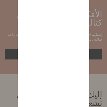
الأفكار الجديدة لا تنتهي مع
كتالوج 2025 الجديد
إستلهم أفكارًا جديدة وأنت جالسٌ بكل ارتياح تتصفح مجموعاتنا في
صالون بيتك.
تلقّي كتالوج 2025
إليك رسالتنا الإخبارية حتى
تشعر بالراحة في بيتك