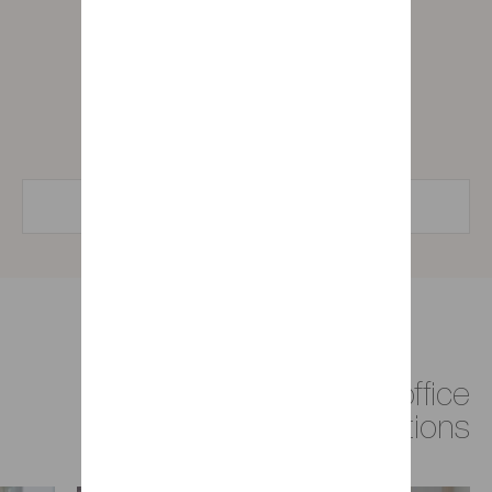
Addict Folio desk with 1 drawer and 1
compartment
أعثر على متجر
Discover all our office
inspirations