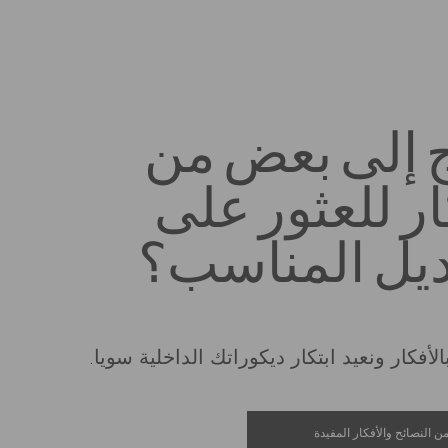
ج إلى بعض من
ار للعثور على
ديل المناسب؟
لأفكار ونعيد ابتكار ديكوراتك الداخلية سويا.
ن النصائح والأفكار المفيدة