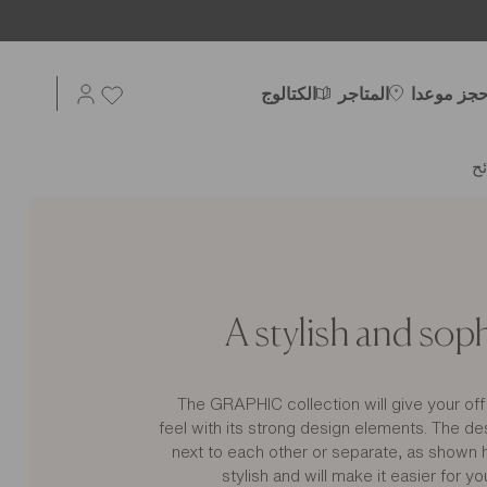
حجز موعدا
المتاجر
الكتالوج
ح
A stylish and soph
The GRAPHIC collection will give your of
feel with its strong design elements. The d
next to each other or separate, as shown h
stylish and will make it easier for 