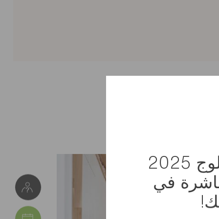
استلم كتالوج 2025
باشرة في
ك!