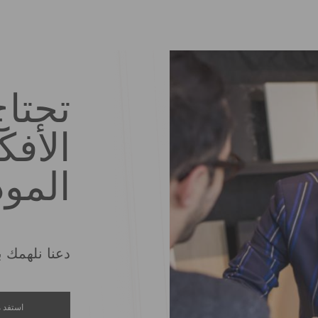
تحتا
الأفك
المو
دعنا نلهمك با
استفد م