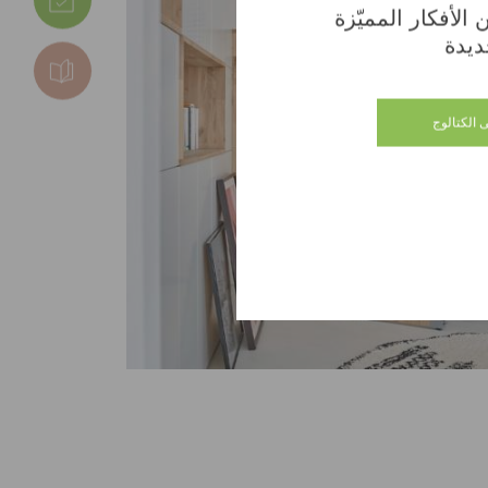
الأفكار المميّزة
ديدة
 الكتالوج