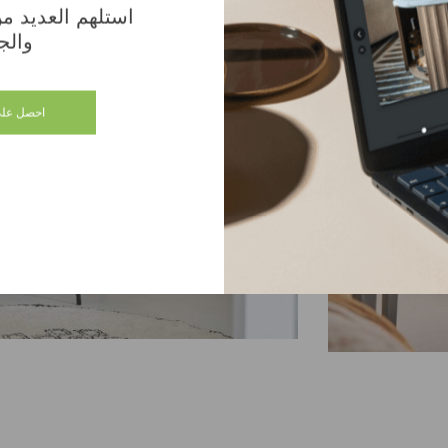
استلهم العديد من 
والج
احصل على