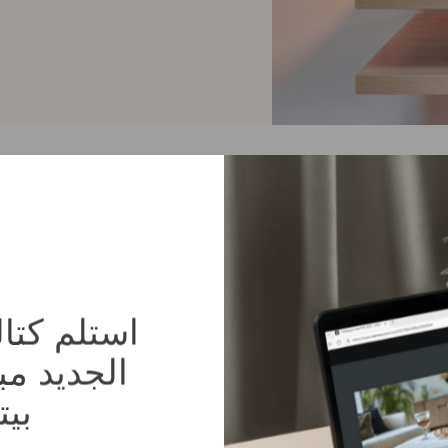
Discover al
الجديد م
بيت