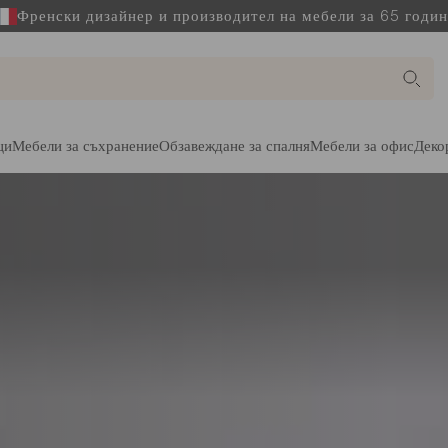
Френски дизайнер и производител на мебели за 65 годи
ци
Мебели за съхранение
Обзавеждане за спалня
Мебели за офис
Деко