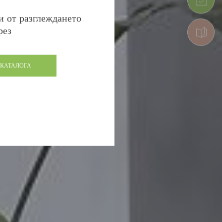
и от разглеждането
рез
 КАТАЛОГА