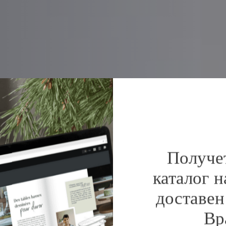
Получе
каталог н
доставен
Вр