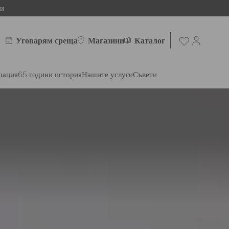
ни
Уговарям среща
Магазини
Каталог
рация
65 години история
Нашите услуги
Съвети