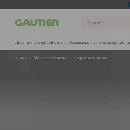
Gautier
Дивани и фотьойли
Столове
Обзавеждане за телевизор
Табли
У дома
Мебели за съхранение
Съхранение на стената