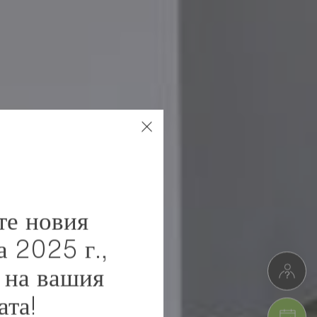
те новия
а 2025 г.,
 на вашия
ата!