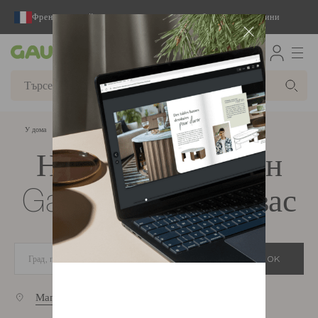
Френски дизайнер и производител на мебели за 65 години
Gautier
У дома
Намери магазин
Намерете магазин
Gautier близо до вас
OK
Магазини близо до вас