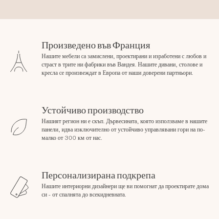
Произведено във Франция
Нашите мебели са замислени, проектирани и изработени с любов и
страст в трите ни фабрики във Вандея. Нашите дивани, столове и
кресла се произвеждат в Европа от наши доверени партньори.
Устойчиво производство
Нашият регион ни е скъп. Дървесината, която използваме в нашите
панели, идва изключително от устойчиво управлявани гори на по-
малко от 300 км от нас.
Персонализирана подкрепа
Нашите интериорни дизайнери ще ви помогнат да проектирате дома
си - от спалнята до всекидневната.