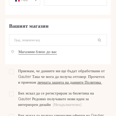
Вашият магазин
Кой е най -близкият ви магазин?
Магазини близо до вас
Приемам, че данните ми ще бъдат обработвани от
Gautier Така че мога да получа отговор. Прочетох
и приемам
личната защита на данните Политика
.
Бих искал да се регистрирам за бюлетина на
Gautier Редовно получавате нови идеи за
интериорен дизайн
(Незадължително)
Бих искал да получа специални оферти на Gautier