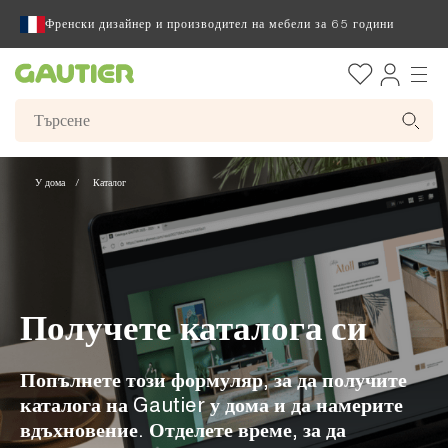
Френски дизайнер и производител на мебели за 65 години
Gautier
У дома
Каталог
Получете каталога си
Попълнете този формуляр, за да получите
каталога на Gautier у дома и да намерите
вдъхновение. Отделете време, за да