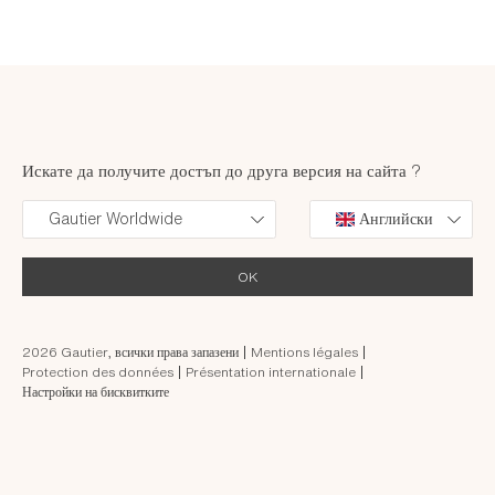
Дистрибутор: достъп до вашето пространство
Бъдещ международен партньор
Искате да получите достъп до друга версия на сайта ?
Gautier Worldwide
Английски
OK
2026 Gautier, всички права запазени
Mentions légales
Protection des données
Présentation internationale
Настройки на бисквитките