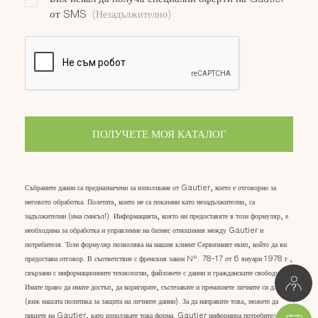
от SMS
(Незадължително)
ПОЛУЧЕТЕ МОЯ КАТАЛОГ
Събраните данни са предназначени за използване от Gautier, което е отговорно за
неговото обработка. Полетата, които не са показани като незадължителни, са
задължителни (има смисъл!). Информацията, която ни предоставяте в този формуляр, е
необходима за обработка и управление на бизнес отношения между Gautier и
потребителя. Този формуляр позволява на нашия клиент Сервизният екип, който да ви
предостави отговор. В съответствие с френския закон №. 78-17 от 6 януари 1978 г.,
свързани с информационните технологии, файловете с данни и гражданските свободи,
Имате право да имате достъп, да коригирате, състезавате и премахнете личните си данни
(виж нашата политика за защита на личните данни). За да направите това, можете да
пишете на Gautier, като използвате това форма. Gautier информира потребителите,