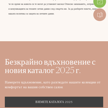
че по време на живота си те могат да установят насоки Относно запазването, изтриването
и комуникацията на техните лични данни след смъртта им. За да разберете повече, вижте
нашата политика за защита на личните данни.
Безкрайно вдъхновение с
новия каталог 2025 г.
Намерете вдъхновение, като разгледате нашите колекции от
комфортът на вашия собствен салон.
ВЗЕМЕТЕ КАТАЛОГА 2025