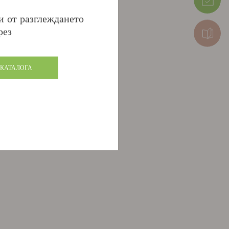
и от разглеждането
рез
 КАТАЛОГА