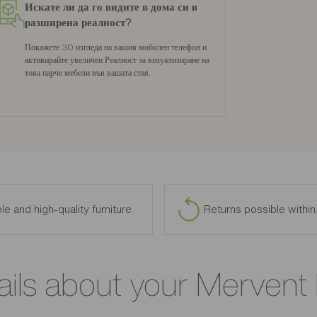
Искате ли да го видите в дома си в
разширена реалност?
Покажете 3D изгледа на вашия мобилен телефон и
активирайте увеличен Реалност за визуализиране на
това парче мебели във вашата стая.
le and high-quality furniture
Returns possible withi
ails about your Mervent