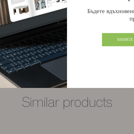
Бъдете вдъхновен
п
Mervent storage drawer
ВЗЕМЕТЕ
Налични са няколко завършвания
Similar products