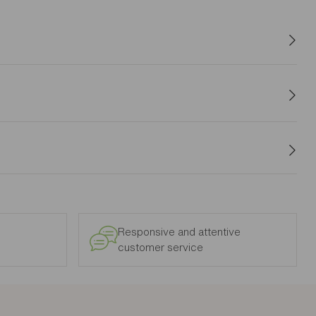
d headboard and elegant reliefs create a serene and refined
e practical. The different finishes available will bring a lot
ced on the floor or suspended. Transform your bedroom into a
Responsive and attentive
customer service