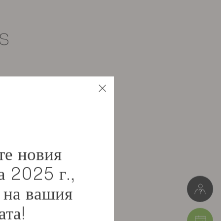
s
Particleboard
Meuble à monter soi-même
те новия
89 kg
а 2025 г.,
W. 152/180 cm * З. 100 СМ * D. 206 cm
 на вашия
Пакет 1: 24 x 16 x 159 cm (23 kg )
ата!
Пакет 2: 51 x 11 x 189 cm (43 kg )
Пакет 3: 19 x 11 x 209 cm (23 kg )