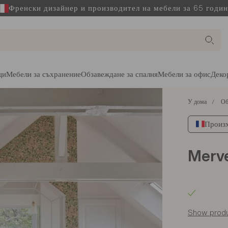
Френски дизайнер и производител на мебели за 65 годи
ци
Мебели за съхранение
Обзавеждане за спалня
Мебели за офис
Деко
У дома
Об
Произх
Merv
Show produ