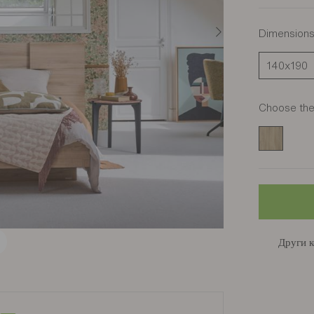
Dimension
140x190
Choose the 
Chêne du 
Други к