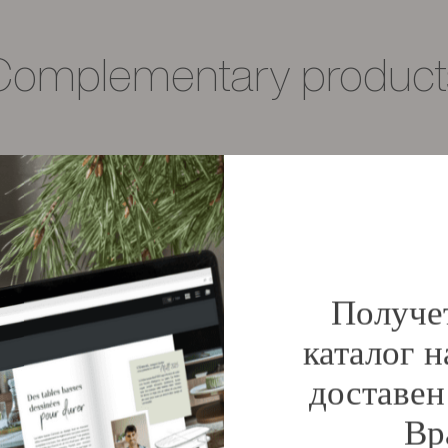
Complementary product
Материали
Монтаж
Получе
Тегло
каталог н
Размери
доставен
Размери на пакета
Вр