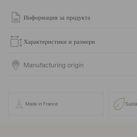
Информация за продукта
Do you like bedrooms that make you want to commune with na
atmosphere. In addition, it is possible to hide a storage draw
Характеристики и размери
of warmth and brightness to your room. This bed lends itself 
real natural and relaxing setting thanks to this MERVENT bed
Справка
Manufacturing origin
1B48103
Материали
Производител: Gautier
Bedside tables, mattress and box spring not included
Произход: France
Frame and fronts made from particleboard covered with country
or 2 mm thick ABS covered with country oak effect foil. Draw
Made in France
Susta
covered with country oak effect foil. Height-adjustable hidden
mechanism on bedside units and chests of drawers. All furnit
where marked * (fully assembled with possible exception of h
castors).
Изтеглете монтаж Инструкции