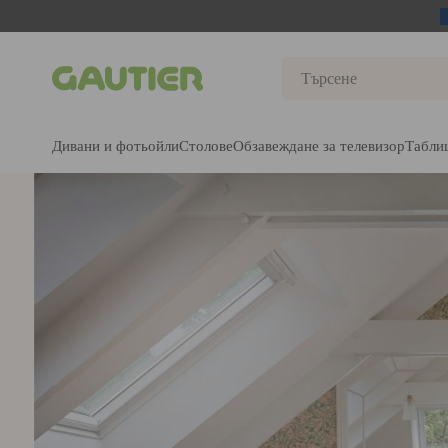
Gautier
Дивани и фотьойли
Столове
Обзавеждане за телевизор
Табли