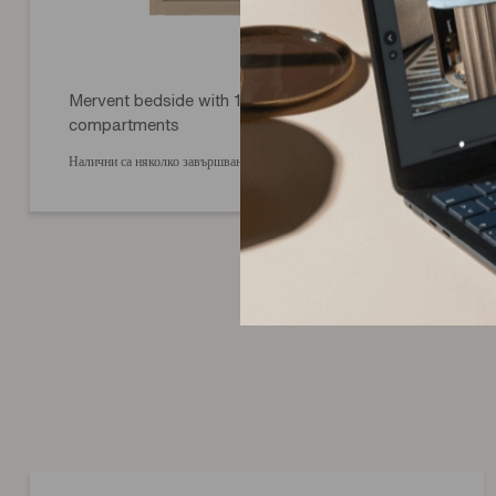
Mervent bedside with 1 drawer and 2
compartments
Налични са няколко завършвания