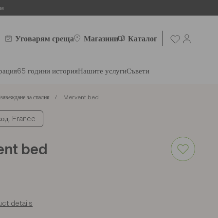
ни
Уговарям среща
Магазини
Каталог
рация
65 години история
Нашите услуги
Съвети
завеждане за спалня
Mervent bed
од: France
ent bed
ct details