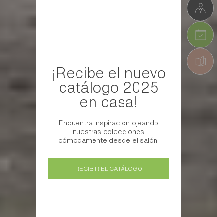
¡Recibe el nuevo
catálogo 2025
en casa!
Encuentra inspiración ojeando
nuestras colecciones
cómodamente desde el salón.
RECIBIR EL CATÁLOGO