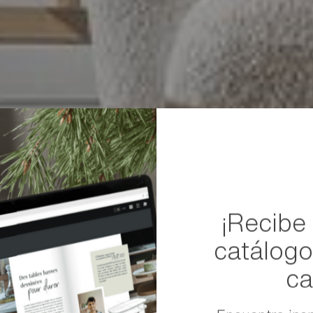
¡Recibe
catálog
ca