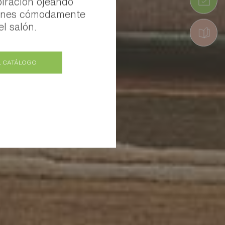
iración ojeando
iones cómodamente
l salón.
L CATÁLOGO