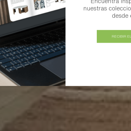
Encuentra insp
nuestras colecc
desde e
RECIBIR E