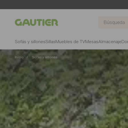
Gautier
Sofás y sillones
Sillas
Muebles de TV
Mesas
Almacenaje
Dor
Inicio
Sofás y sillones