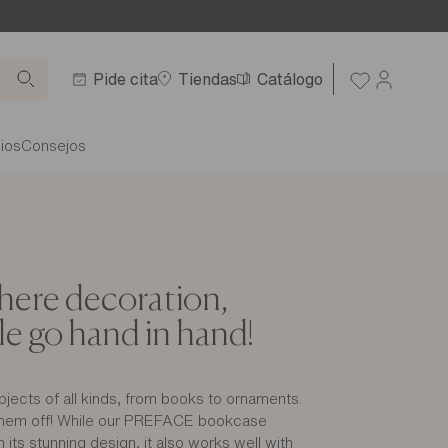
Pide cita
Tiendas
Catálogo
ios
Consejos
where decoration,
le go hand in hand!
bjects of all kinds, from books to ornaments.
hem off! While our PREFACE bookcase
its stunning design, it also works well with