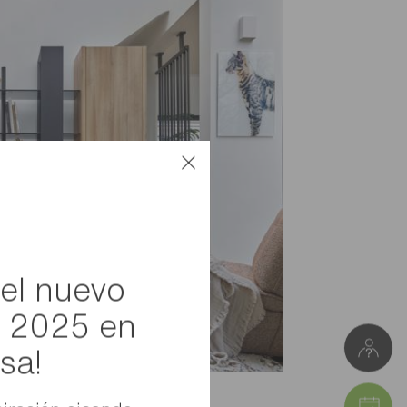
 el nuevo
o 2025 en
sa!