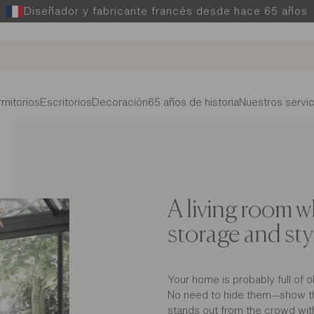
Diseñador y fabricante francés desde hace 65 años
mitorios
Escritorios
Decoración
65 años de historia
Nuestros servic
A living room 
storage and sty
Your home is probably full of o
No need to hide them—show t
stands out from the crowd with 