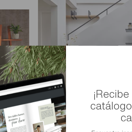
¡Recibe
catálog
ca