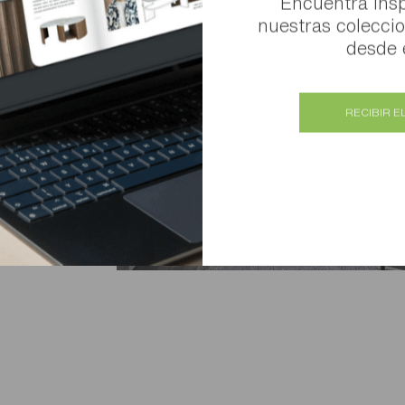
Encuentra insp
nuestras colecc
desde e
RECIBIR E