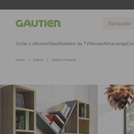
Gautier
Sofás y sillones
Sillas
Muebles de TV
Mesas
Almacenaje
Dor
Inicio
Salón
Salón Preface