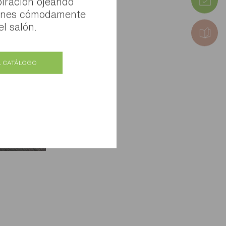
iración ojeando
iones cómodamente
l salón.
L CATÁLOGO