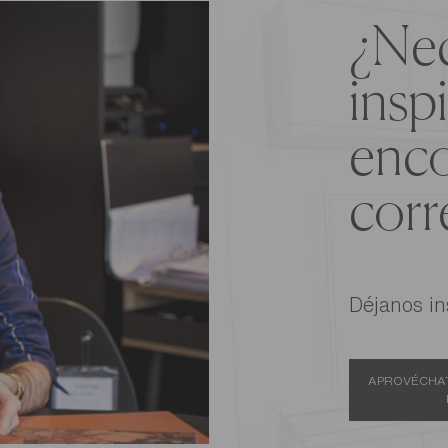
¿Nec
insp
enco
corr
Déjanos in
APROVÉCHAT