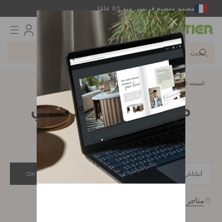
مصمم ومصنع فرنسي منذ 65 عامًا
Gautier
الصفحة الرئيسية
app.seo.store_locator_city.title
متاجر Gautier في
أنتاناناريفو
OK
متاجر بالقرب من محل تواجدك