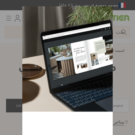
مصمم ومصنع فرنسي منذ 65 عامًا
Gautier
الصفحة الرئيسية
app.seo.store_locator_city.title
متاجر Gautier في
Saint-Leonard
OK
متاجر بالقرب من محل تواجدك