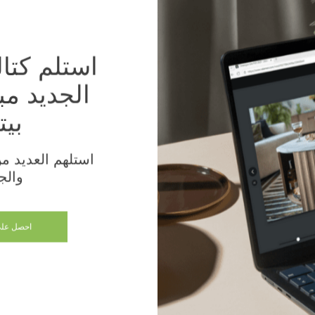
الجديد م
عبر العالم
بيت
مقاطعات وأقاليم ما وراء البحار
استلهم العديد من 
والج
أفريقيا
احصل على