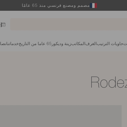
مصمم ومصنع فرنسي منذ 65 عامًا
إ
ت
حاويات الترتيب
الغرف
المكاتب
زينة وديكور
65 عاما من التاريخ
خدماتنا
نصائ