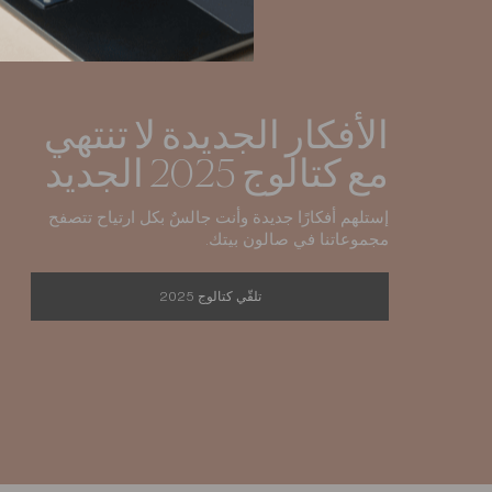
الأفكار الجديدة لا تنتهي
مع كتالوج 2025 الجديد
إستلهم أفكارًا جديدة وأنت جالسٌ بكل ارتياح تتصفح
مجموعاتنا في صالون بيتك.
تلقّي كتالوج 2025