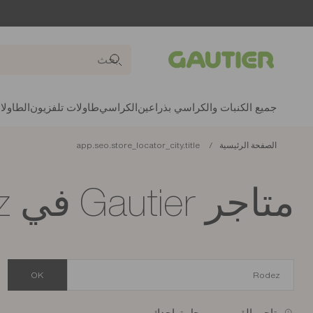
Gautier
جميع الكنبات والكراسي بذراعين
الكراسي
طاولات تلفزيون
الطاولا
الصفحة الرئيسية
app.seo.store_locator_city.title
متاجر Gautier في Rodez
OK
متاجر بالقرب من محل تواجدك