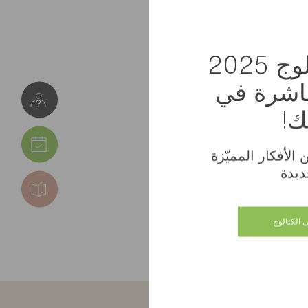
استلم كتالوج 2025
باشرة في
ك!
الأفكار المميّزة
ديدة
 الكتالوج