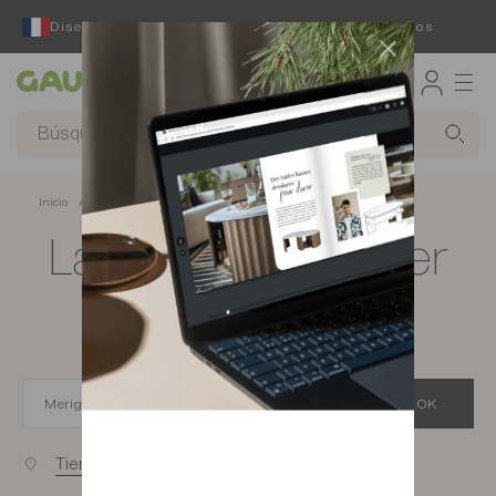
Diseñador y fabricante francés desde hace 65 años
Gautier
Inicio
app.seo.store_locator_city.title
Las tiendas Gautier
de Merignac
OK
Tiendas cercanas