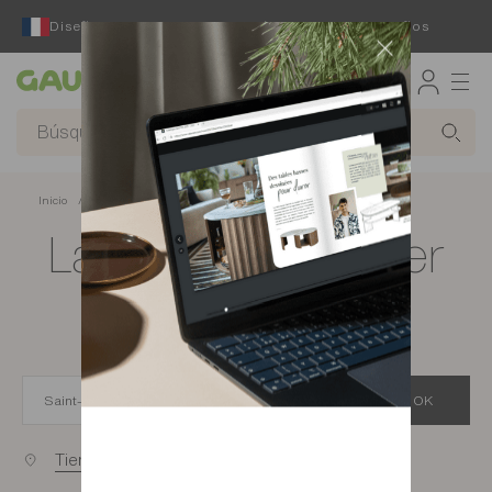
Diseñador y fabricante francés desde hace 65 años
Gautier
Inicio
app.seo.store_locator_city.title
Las tiendas Gautier
de Saint-Priest
OK
Tiendas cercanas