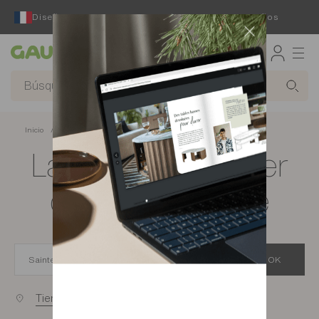
Diseñador y fabricante francés desde hace 65 años
Gautier
Inicio
app.seo.store_locator_city.title
Las tiendas Gautier
de Sainte-Eulalie
OK
Tiendas cercanas