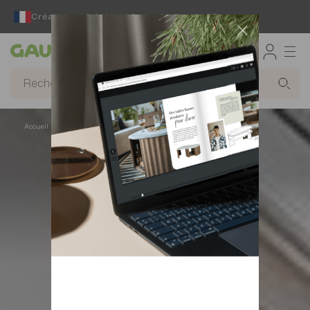
Créateur et fabricant français depuis 65 ans
Gautier
Accueil
Meubles gain de place
Bureaux