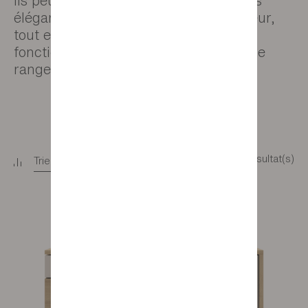
Ils peuvent se transformer en consoles
élégantes grâce à leur faible profondeur,
tout en bénéficiant d'une grande
fonctionnalité grâce à leurs espaces de
rangement.
3 résultat(s)
Trier
+
Filtrer
+