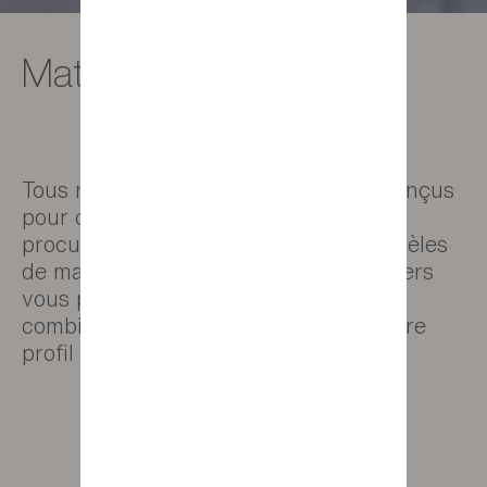
Matelas et sommiers
Tous nos matelas et sommiers sont conçus
pour optimiser votre sommeil et vous
procurer un bien-être absolu. Six modèles
de matelas et trois modèles de sommiers
vous permettent de sélectionner la
combinaison idéale en fonction de votre
profil et vos préférences.