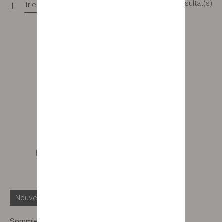
12 résultat(s)
Trier
+
Filtrer
+
Nouveauté
Sommier 20 lattes