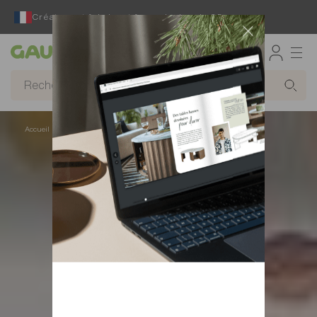
Créateur et fabricant français depuis 65 ans
Gautier
Accueil
Chambre
Matelas et sommiers