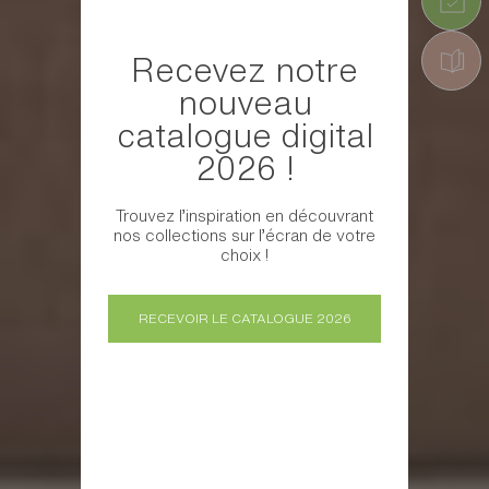
Recevez notre
nouveau
catalogue digital
2026 !
Trouvez l’inspiration en découvrant
nos collections sur l’écran de votre
choix !
RECEVOIR LE CATALOGUE 2026