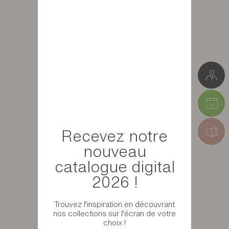
Salles à manger
Chambres et Dressings
Recevez notre
nouveau
catalogue digital
2026 !
Trouvez l’inspiration en découvrant
Chambres enfants et ados
nos collections sur l’écran de votre
choix !