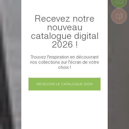
Recevez notre
nouveau
catalogue digital
2026 !
Trouvez l’inspiration en découvrant
nos collections sur l’écran de votre
choix !
RECEVOIR LE CATALOGUE 2026