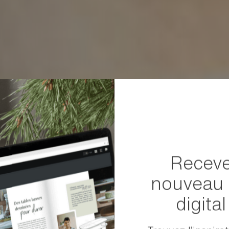
Receve
nouveau 
digita