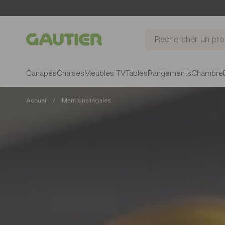
Gautier
Canapés
Chaises
Meubles TV
Tables
Rangements
Chambre
Accueil
Mentions légales