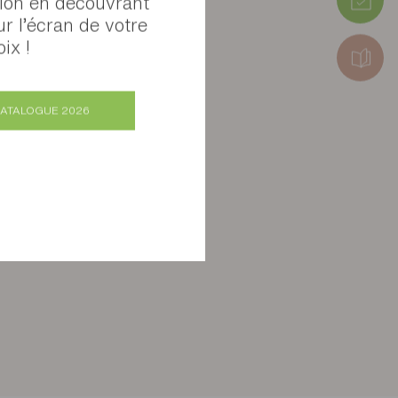
tion en découvrant
Colis 3 : 20 x 5 x 75 cm (5,5kg)
ur l’écran de votre
ix !
CATALOGUE 2026