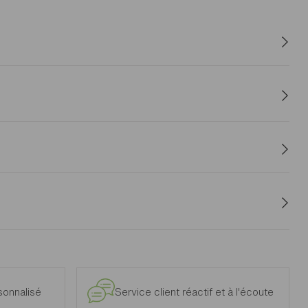
iroir et d'une niche pour ranger pour avoir à portée de main
rise au sol : idéal dans les espaces restreints. Un boitier
insi d'un bureau design et ultra fonctionnel.
e et intérieur, à l’exclusion des modèles d’exposition.
onnalisé
Service client réactif et à l'écoute