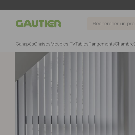
Gautier
Canapés
Chaises
Meubles TV
Tables
Rangements
Chambre