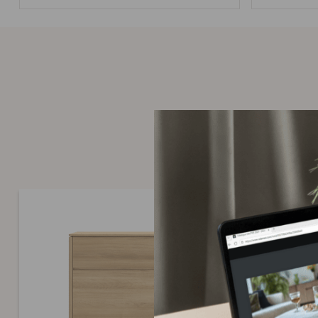
Est exclue de la garantie toute autre prestation ou tout ver
Dans le cas où le réassort est impossible (composant indisp