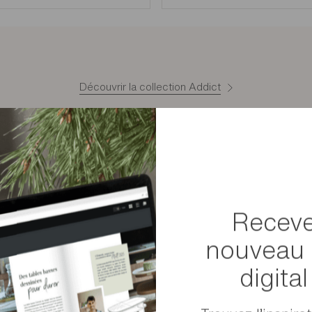
sement de dommages-intérêts.
onible) un composant ou un revêtement similaire est proposé.
Découvrir la collection Addict
Produits similaires
Matériaux
Montage
Receve
Poids
nouveau 
Dimensions
digita
Dimensions des colis