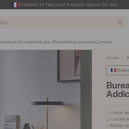
Créateur et fabricant français depuis 65 ans
Bureaux
Décoration
65 ans d'histoire
Nos services
Conseils
Accueil
B
Origin
Bureau
Addic
1 tiroir 
1 niche 
Boitier o