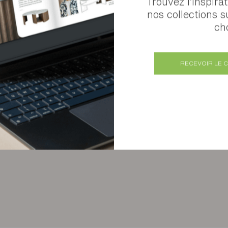
Trouvez l’inspira
nos collections s
cho
RECEVOIR LE 
Bureau pivotant Illusion Addict
Plusieurs finitions disponibles