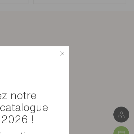
Panneaux de particules
Meuble à monter soi-même
z notre
39kg
catalogue
L. 136cm * H.77cm * P.60cm
l 2026 !
Colis 1 : 41 x 11 x 100 cm (7kg)
Colis 2 : 61 x 7 x 144 cm (26kg)