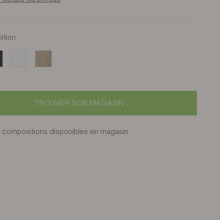
nition
Blanc
Chêne du bocage
TROUVER SON MAGASIN
 compositions disponibles en magasin