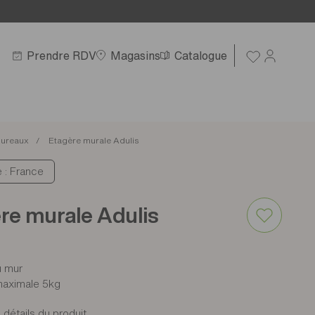
Prendre RDV
Magasins
Catalogue
ureaux
Etagère murale Adulis
e : France
re murale Adulis
u mur
aximale 5kg
 détails du produit