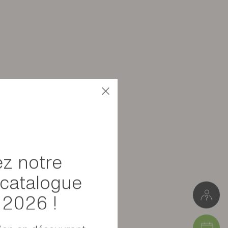
Panneaux de particules
Meuble à monter soi-même
9kg
z notre
L. 131cm * H.17cm * P.22cm
catalogue
Colis 1 : 25 x 17 x 138 cm (9kg)
l 2026 !