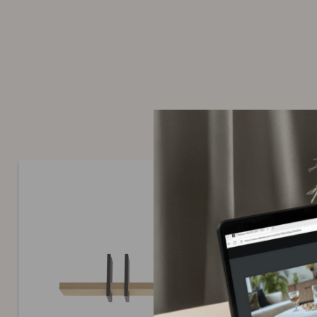
tiroirs en panneaux de fibres enrobés papier décor imitation
Bocage ou uni Noir ou décor imitation tissu pour la version b
même sauf ceux signalés par * (montés entièrement sauf éve
et roulettes).
Télécharger la notice de montage