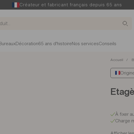
Créateur et fabricant français depuis 65 ans
Bureaux
Décoration
65 ans d'histoire
Nos services
Conseils
Accueil
B
Origin
Etagè
À fixer a
Charge m
Afficher les