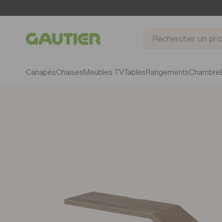
Gautier
Canapés
Chaises
Meubles TV
Tables
Rangements
Chambre