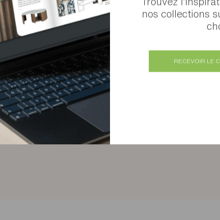
Trouvez l’inspira
nos collections s
cho
RECEVOIR LE 
Etagère murale Arco
Plusieurs finitions disponibles