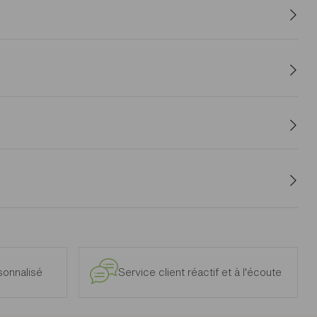
uré, cette étagère murale ADULIS apportera beaucoup de
uloir pour y exposer votre plus belle déco.
e et intérieur, à l’exclusion des modèles d’exposition.
onnalisé
Service client réactif et à l'écoute