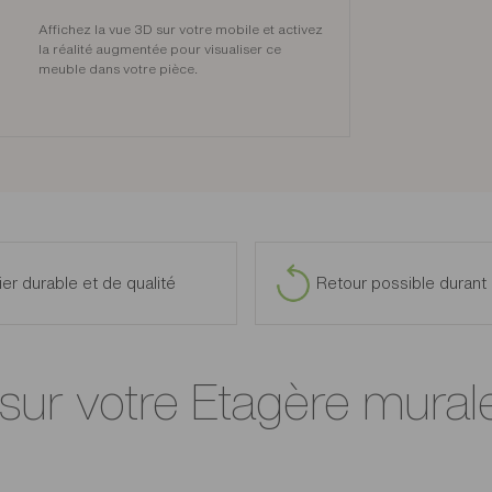
Affichez la vue 3D sur votre mobile et activez
la réalité augmentée pour visualiser ce
meuble dans votre pièce.
ier durable et de qualité
Retour possible durant 
 sur votre Etagère mural