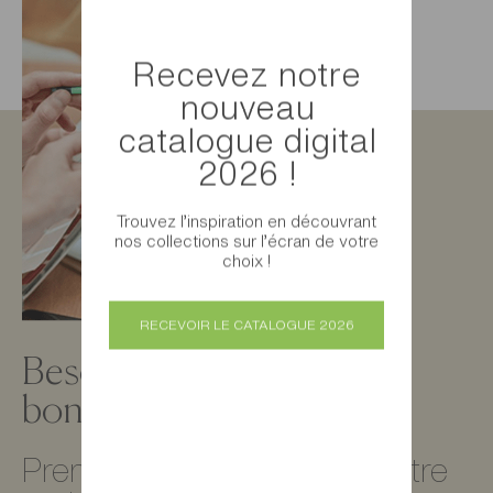
Recevez notre
nouveau
catalogue digital
2026 !
Trouvez l’inspiration en découvrant
nos collections sur l’écran de votre
choix !
RECEVOIR LE CATALOGUE 2026
Besoin d'aide pour faire le
bon choix ?
Prenez rendez-vous pour votre