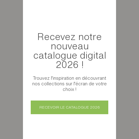
Recevez notre
nouveau
catalogue digital
2026 !
Trouvez l’inspiration en découvrant
nos collections sur l’écran de votre
choix !
RECEVOIR LE CATALOGUE 2026